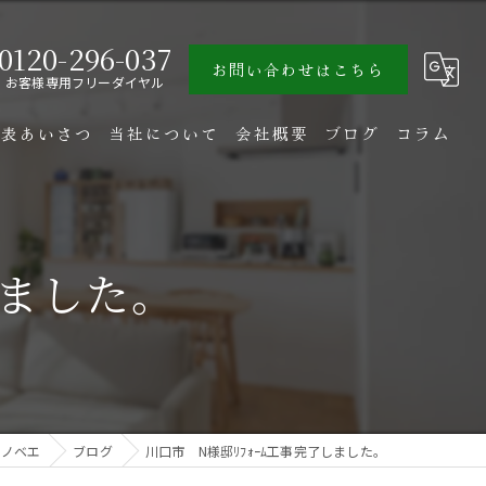
0120-296-037
お問い合わせはこちら
お客様専用フリーダイヤル
代表あいさつ
当社について
会社概要
ブログ
コラム
注文住宅
高気密住宅
しました。
リフォーム
戸建て
マンション
リノベエ
ブログ
川口市 N様邸ﾘﾌｫｰﾑ工事完了しました。